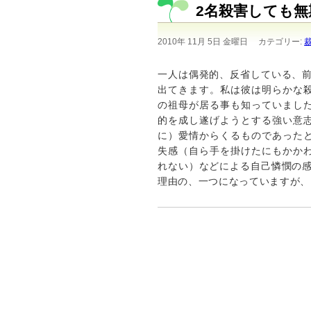
2名殺害しても無
2010年 11月 5日 金曜日
カテゴリー:
一人は偶発的、反省している、前
出てきます。私は彼は明らかな
の祖母が居る事も知っていまし
的を成し遂げようとする強い意
に）愛情からくるものであった
失感（自ら手を掛けたにもかか
れない）などによる自己憐憫の感
理由の、一つになっていますが、そ..