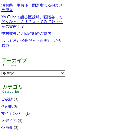
滋賀県・甲賀市、開票所に監視カメ
ラ導入
YouTubeで語る区役所、区議会って
どんなところ！？入ってみて分った
その実態！？
中村敦夫さん朗読劇のご案内
もしも私が区長だったら実行したい
政策
ご挨拶
(3)
その他
(6)
マイナンバー
(1)
メディア
(4)
公務員
(3)