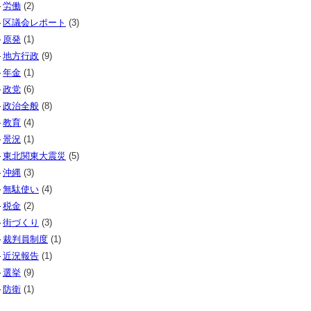
労働
(2)
区議会レポート
(3)
原発
(1)
地方行政
(9)
年金
(1)
政党
(6)
政治全般
(8)
教育
(4)
景況
(1)
東北関東大震災
(5)
沖縄
(3)
無駄使い
(4)
税金
(2)
街づくり
(3)
裁判員制度
(1)
近況報告
(1)
選挙
(9)
防衛
(1)