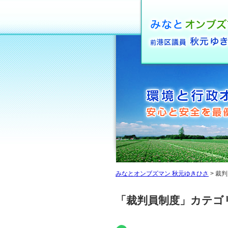
みなとオンブズマン 秋元ゆきひさ
>
裁判
「裁判員制度」カテゴ