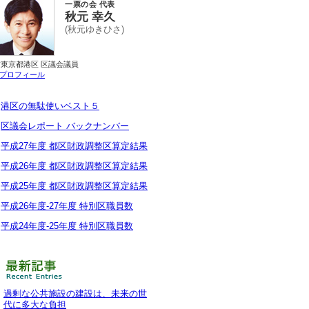
一票の会 代表
秋元 幸久
(秋元ゆきひさ)
前東京都港区 区議会議員
プロフィール
»
港区の無駄使いベスト５
»
区議会レポート バックナンバー
»
平成27年度 都区財政調整区算定結果
»
平成26年度 都区財政調整区算定結果
»
平成25年度 都区財政調整区算定結果
»
平成26年度-27年度 特別区職員数
»
平成24年度-25年度 特別区職員数
過剰な公共施設の建設は、未来の世
代に多大な負担