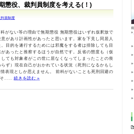
期懲役、裁判員制度を考える(！)
裁判員制度
科がない等の理由で無期懲役 無期懲役はいずれ仮釈放で
»
殺意があり計画性があったと思います。家を下見し同居人
た。目的を遂行するためには邪魔をする者は排除しても目
志があったと推察するほうが自然です。反省の態度も（仮
としても対象者がこの世に居なくなってしまったことの喪
わらず）現在自己がおかれている状況（死刑になるかもし
情表現としか思えません。 前科がないことも死刑回避の
....
続きを読む »